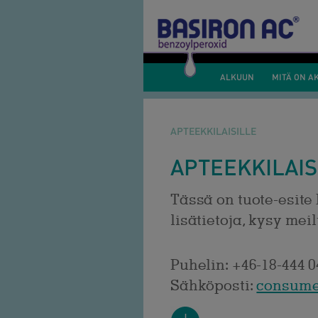
ALKUUN
MITÄ ON A
APTEEKKILAISILLE
APTEEKKILAIS
Tässä on tuote-esite 
lisätietoja, kysy mei
Puhelin: +46-18-444 0
Sähköposti:
consume