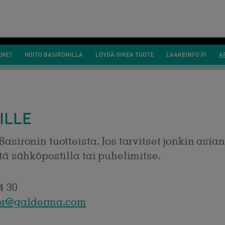
KNE?
HOITO BASIRONILLA
LÖYDÄ OIKEA TUOTE
LAAKEINFO.FI
A
ILLE
Basironin tuotteista. Jos tarvitset jonkin asia
ltä sähköpostilla tai puhelimitse.
4 30
r@galderma.com