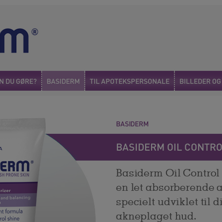
N DU GØRE?
BASIDERM
TIL APOTEKSPERSONALE
BILLEDER O
BASIDERM
BASIDERM OIL CONTRO
Basiderm Oil Control 
en let absorberende 
specielt udviklet til 
akneplaget hud.