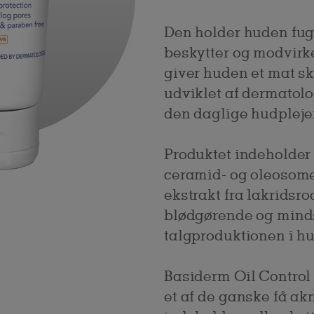
Den holder huden fugt
beskytter og modvirk
giver huden et mat sk
udviklet af dermatolo
den daglige hudpleje
Produktet indeholder h
ceramid- og oleosom
ekstrakt fra lakridsro
blødgørende og mind
talgproduktionen i h
Basiderm Oil Control 
et af de ganske få a