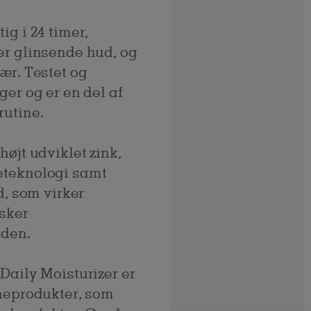
ig i 24 timer,
er glinsende hud, og
ær. Testet og
ger og er en del af
rutine.
øjt udviklet zink,
eteknologi samt
d, som virker
sker
uden.
Daily Moisturizer er
kneprodukter, som