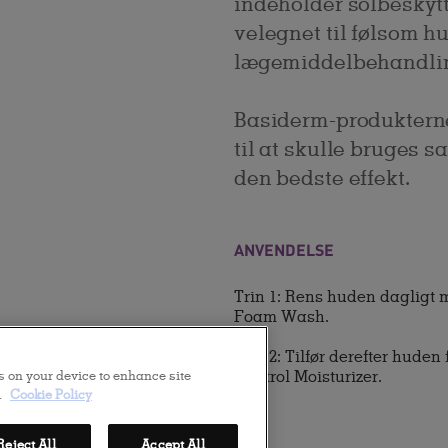
indeholder solbeskyt
velegnet til følsom hu
lægemiddelbehandli
Basiderm-produkterne
til at skulle bruges 
den bedste effekt.
ANVENDELSE
Trin 1: Rens huden dagligt 
Foam Wash.
Trin 2: Tilfør derefter hude
Control Moisturizer.
es on your device to enhance site
.
Cookie Policy
Reject All
Accept All