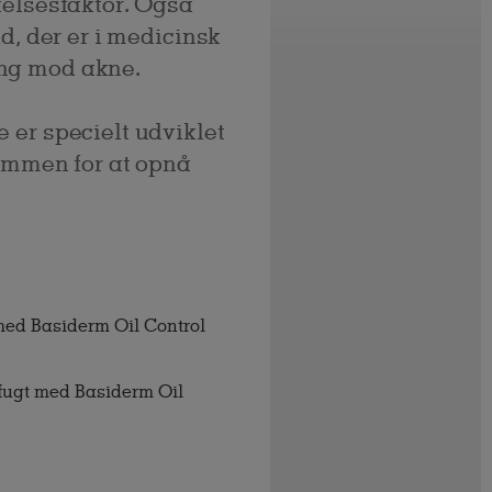
telsesfaktor. Også
d, der er i medicinsk
ng mod akne.
 er specielt udviklet
sammen for at opnå
med Basiderm Oil Control
n fugt med Basiderm Oil