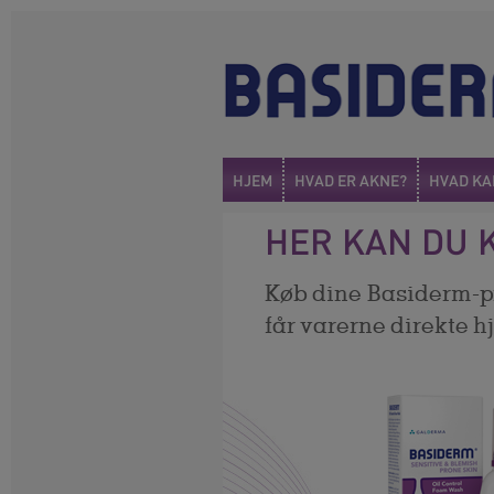
HJEM
HVAD ER AKNE?
HVAD KA
HER KAN DU 
Køb dine Basiderm-pro
får varerne direkte h