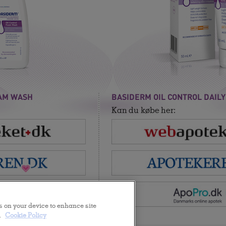
OAM WASH
BASIDERM OIL CONTROL DAILY
Kan du købe her:
es on your device to enhance site
.
Cookie Policy