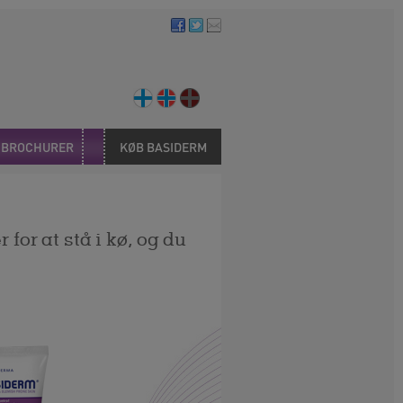
G BROCHURER
KØB BASIDERM
for at stå i kø, og du